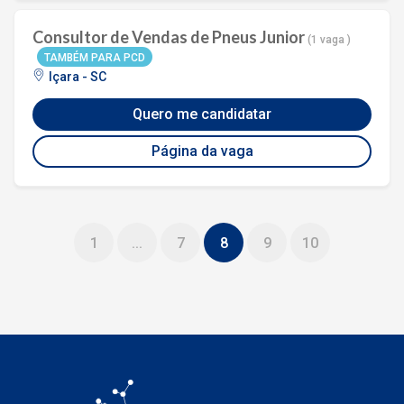
Consultor de Vendas de Pneus Junior
(1 vaga )
TAMBÉM PARA PCD
Içara - SC
Quero me candidatar
Página da vaga
1
...
7
8
9
10