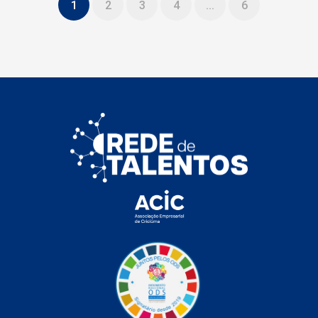
1
2
3
4
...
6